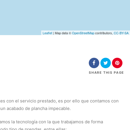
Leaflet
| Map data ©
OpenStreetMap
contributors,
CC-BY-SA
SHARE
THIS PAGE
tes con el servicio prestado, es por ello que contamos con
 un acabado de plancha impecable.
amos la tecnología con la que trabajamos de forma
do tipo de prendas, entre ellas: