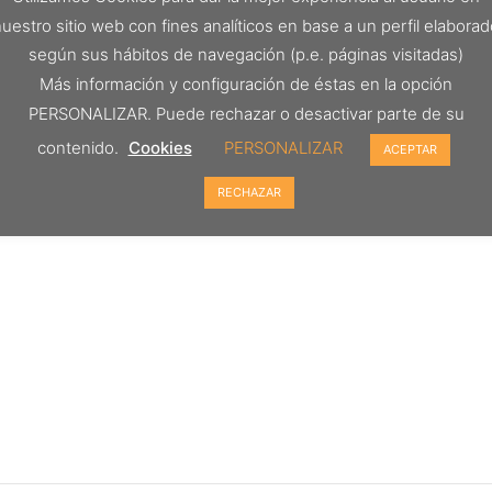
uestro sitio web con fines analíticos en base a un perfil elabora
según sus hábitos de navegación (p.e. páginas visitadas)
Más información y configuración de éstas en la opción
PERSONALIZAR. Puede rechazar o desactivar parte de su
contenido.
Cookies
PERSONALIZAR
ACEPTAR
RECHAZAR