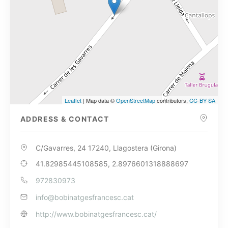
Leaflet
| Map data ©
OpenStreetMap
contributors,
CC-BY-SA
ADDRESS & CONTACT
C/Gavarres, 24 17240, Llagostera (Girona)
41.82985445108585, 2.8976601318888697
972830973
info@bobinatgesfrancesc.cat
http://www.bobinatgesfrancesc.cat/