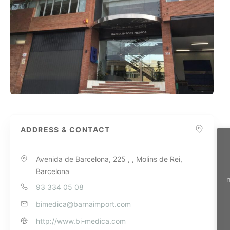
ADDRESS & CONTACT
Avenida de Barcelona, 225 , , Molins de Rei,
Barcelona
n
93 334 05 08
bimedica@barnaimport.com
http://www.bi-medica.com