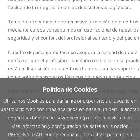
facilitando la integración de los dos sistemas logísticos.
También ofrecemos de forma activa formación de nuestros 
mediante cursos conseguimos un uso racional de nuestros p
seguridad y el confort del profesional sanitario y del pacien
Nuestro departamento técnico asegura la calidad de nuestro
confianza que el profesional sanitario requiere en su prácti
están a disposición de nuestros clientes para dar soporte 
como sobre los aspectos técnicos de nuestros productos.
Política de Cookies
Desarrollamos productos de quirófano a medida, según las 
médico. Esto nos permite estar más cerca del profesional 
Utilizamos Cookies para dar la mejor experiencia al usuario en
clientes y mejorar continuamente nuestros productos.
uestro sitio web con fines analíticos en base a un perfil elabora
según sus hábitos de navegación (p.e. páginas visitadas)
Contamos actualmente con un vademécum de más de 3.000 re
Más información y configuración de éstas en la opción
nuestra filosofía es ofrecer el mejor servicio a nuestros c
PERSONALIZAR. Puede rechazar o desactivar parte de su
caso que no podamos cubrir sus necesidades con nuestro