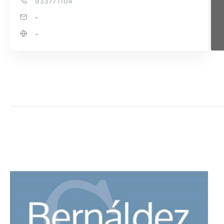
933771104
-
-