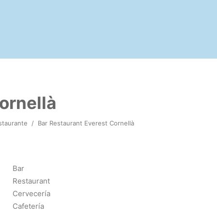
ornellà
staurante
/
Bar Restaurant Everest Cornellà
Bar
Restaurant
Cervecería
Cafetería