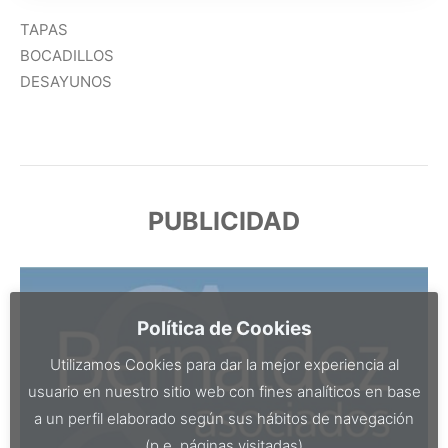
TAPAS
BOCADILLOS
DESAYUNOS
PUBLICIDAD
Política de Cookies
Utilizamos Cookies para dar la mejor experiencia al
usuario en nuestro sitio web con fines analíticos en base
a un perfil elaborado según sus hábitos de navegación
(p.e. páginas visitadas)