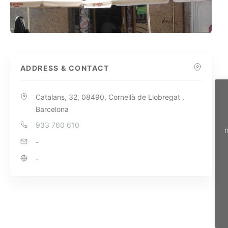
ADDRESS & CONTACT
Catalans, 32, 08490, Cornellà de Llobregat ,
Barcelona
933 760 610
n
-
-