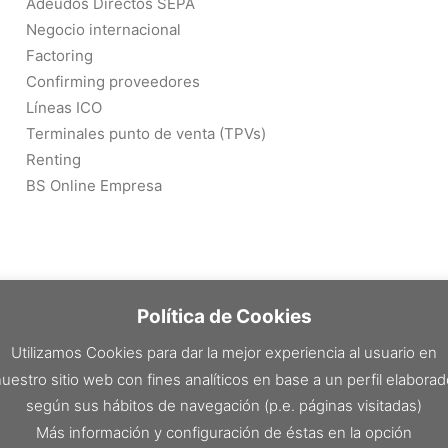
Adeudos Directos SEPA
Negocio internacional
Factoring
Confirming proveedores
Líneas ICO
Terminales punto de venta (TPVs)
Renting
BS Online Empresa
Política de Cookies
Utilizamos Cookies para dar la mejor experiencia al usuario en
uestro sitio web con fines analíticos en base a un perfil elabora
según sus hábitos de navegación (p.e. páginas visitadas)
Más información y configuración de éstas en la opción