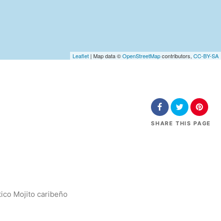
Leaflet
| Map data ©
OpenStreetMap
contributors,
CC-BY-SA
SHARE
THIS PAGE
tico Mojito caribeño