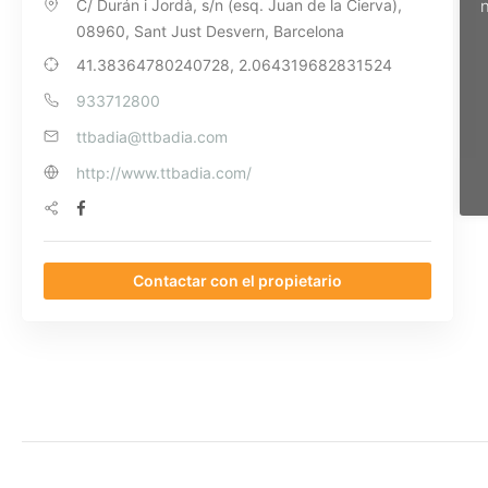
C/ Durán i Jordà, s/n (esq. Juan de la Cierva),
n
08960, Sant Just Desvern, Barcelona
41.38364780240728, 2.064319682831524
933712800
ttbadia@ttbadia.com
http://www.ttbadia.com/
Contactar con el propietario