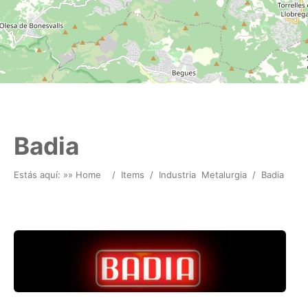
Badia
Estás aquí: »
» Home
/
Items
/
Industria
Metalurgia
/
Badia