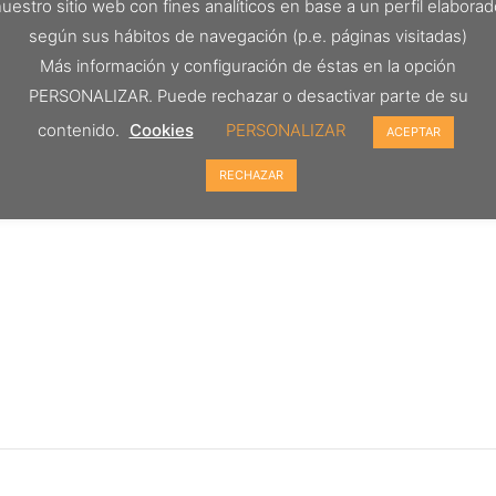
uestro sitio web con fines analíticos en base a un perfil elabora
según sus hábitos de navegación (p.e. páginas visitadas)
Más información y configuración de éstas en la opción
PERSONALIZAR. Puede rechazar o desactivar parte de su
contenido.
Cookies
PERSONALIZAR
ACEPTAR
RECHAZAR