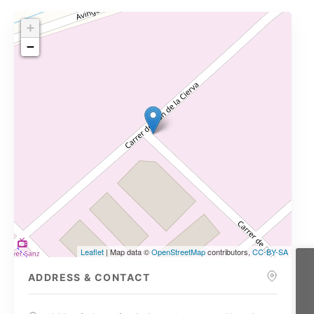
+
−
Leaflet
| Map data ©
OpenStreetMap
contributors,
CC-BY-SA
ADDRESS & CONTACT