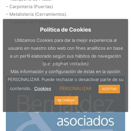
– Carpintería (Puertas)
– Metalistería (Cerramientos).
– Trabajos de Pintura.
Política de Cookies
Utilizamos Cookies para dar la mejor experiencia al
usuario en nuestro sitio web con fines analíticos en base
a un perfil elaborado según sus hábitos de navegación
PUBLICIDAD
(p.e. páginas visitadas)
Más información y configuración de éstas en la opción
PERSONALIZAR. Puede rechazar o desactivar parte de su
contenido.
Cookies
PERSONALIZAR
ACEPTAR
RECHAZAR