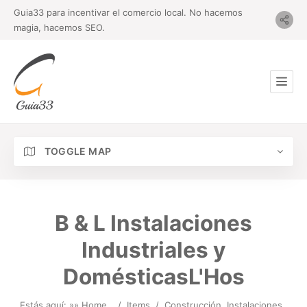
Guia33 para incentivar el comercio local. No hacemos
magia, hacemos SEO.
TOGGLE MAP
B & L Instalaciones
Industriales y
DomésticasL'Hos
Estás aquí: »
» Home
/
Items
/
Construcción
Instalaciones