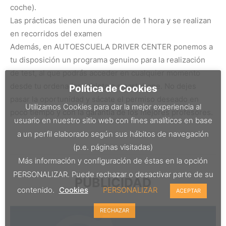
coche).
Las prácticas tienen una duración de 1 hora y se realizan
en recorridos del examen
Además, en AUTOESCUELA DRIVER CENTER ponemos a
tu disposición un programa genuino para la realización
de test, al que podrás acceder en cualquier momento
desde tu ordenador, tableta o smartphone. No dejes
Política de Cookies
pasar la oportunidad y sácate el permiso deseado en
Utilizamos Cookies para dar la mejor experiencia al
poco tiempo y con la garantía de los mejores profesores.
usuario en nuestro sitio web con fines analíticos en base
a un perfil elaborado según sus hábitos de navegación
(p.e. páginas visitadas)
Más información y configuración de éstas en la opción
PERSONALIZAR. Puede rechazar o desactivar parte de su
PUBLICIDAD
contenido.
Cookies
PERSONALIZAR
ACEPTAR
RECHAZAR