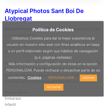
Atypical Photos Sant Boi De
Llobregat
Atypical Photos Sant Boi De Llobregat
. Recuerdos dulces
Política de Cookies
y con mucho amor…
Utilizamos Cookies para dar la mejor experiencia al
usuario en nuestro sitio web con fines analíticos en base
Fotógrafo especializada en recién nacidos, embarazos,
a un perfil elaborado según sus hábitos de navegación
familias y reportajes de boda.
(p.e. páginas visitadas)
Para nosotros hacer fotografías va más allá de lo material,
Más información y configuración de éstas en la opción
traspasa los sentimientos y sabemos que con nuestras
PERSONALIZAR. Puede rechazar o desactivar parte de su
fotos ayudamos a mantener vivo el recuerdo de muchos
contenido.
Cookies
PERSONALIZAR
ACEPTAR
instantes de la vida que luego recordamos con alegría.
RECHAZAR
Recién Nacido
Embarazo
Infantil