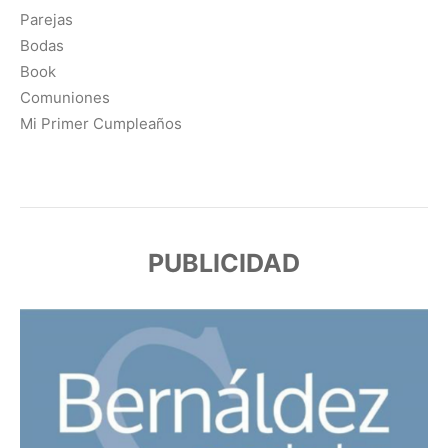
Parejas
Bodas
Book
Comuniones
Mi Primer Cumpleaños
PUBLICIDAD