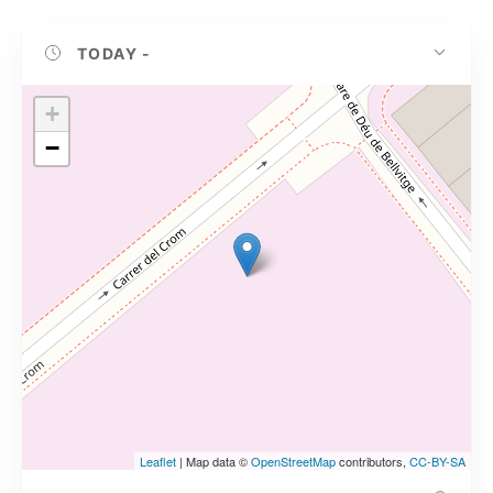
TODAY
-
+
−
Leaflet
| Map data ©
OpenStreetMap
contributors,
CC-BY-SA