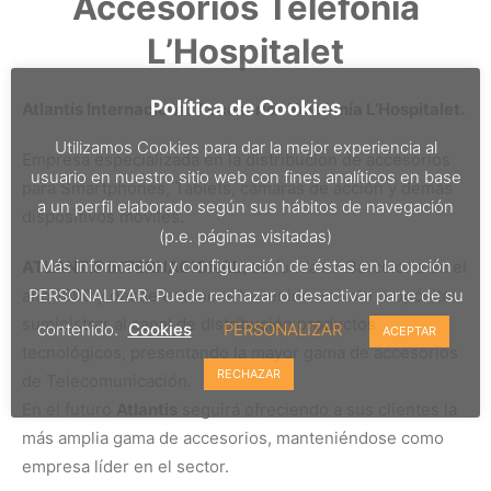
Accesorios Telefonía
L’Hospitalet
Política de Cookies
Atlantis Internacional Accesorios Telefonía L’Hospitalet.
Utilizamos Cookies para dar la mejor experiencia al
Empresa especializada en la distribución de accesorios
usuario en nuestro sitio web con fines analíticos en base
para Smartphones, Tablets, cámaras de acción y demás
a un perfil elaborado según sus hábitos de navegación
dispositivos móviles.
(p.e. páginas visitadas)
Más información y configuración de éstas en la opción
ATLANTIS INTERNACIONAL
, se funda en Barcelona en el
PERSONALIZAR. Puede rechazar o desactivar parte de su
año 1990 y desde entonces ha tenido un solo propósito:
suministrar al canal de distribución productos
contenido.
Cookies
PERSONALIZAR
ACEPTAR
tecnológicos, presentando la mayor gama de accesorios
RECHAZAR
de Telecomunicación.
En el futuro
Atlantis
seguirá ofreciendo a sus clientes la
más amplia gama de accesorios, manteniéndose como
empresa líder en el sector.