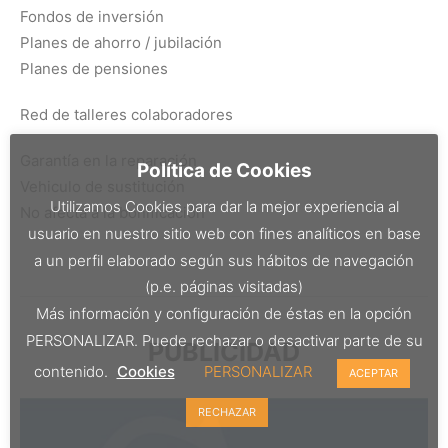
Fondos de inversión
Planes de ahorro / jubilación
Planes de pensiones
Red de talleres colaboradores
Garantía en la reparación
Política de Cookies
Vehiculo de sustitución
Utilizamos Cookies para dar la mejor experiencia al
No afecta a la bonificación
usuario en nuestro sitio web con fines analíticos en base
a un perfil elaborado según sus hábitos de navegación
(p.e. páginas visitadas)
Más información y configuración de éstas en la opción
PERSONALIZAR. Puede rechazar o desactivar parte de su
PUBLICIDAD
contenido.
Cookies
PERSONALIZAR
ACEPTAR
RECHAZAR