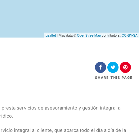
Leaflet
| Map data ©
OpenStreetMap
contributors,
CC-BY-SA
SHARE
THIS PAGE
esta servicios de asesoramiento y gestión integral a
rídico.
o integral al cliente, que abarca todo el día a día de la