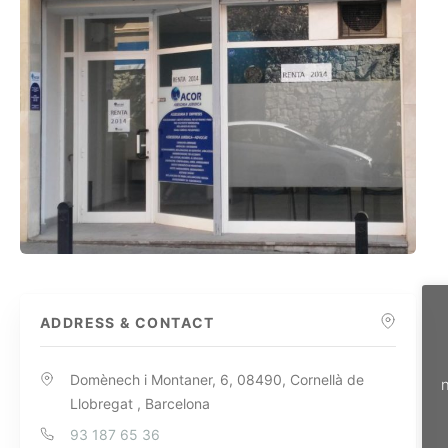
ADDRESS & CONTACT
Domènech i Montaner, 6, 08490, Cornellà de
n
Llobregat , Barcelona
93 187 65 36