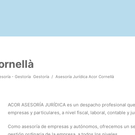
ornellà
esoría - Gestoría
Gestoría
/
Asesoría Jurídica Acor Cornellà
ACOR ASESORÍA JURÍDICA es un despacho profesional que pr
empresas y particulares, a nivel fiscal, laboral, contable y ju
Como asesoría de empresas y autónomos, ofrecemos un servici
gestión ordinaria de la empresa, a todos los niveles.