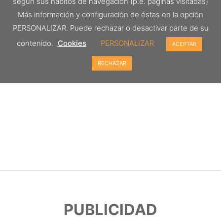
según sus hábitos de navegación (p.e. páginas visitadas)
Más información y configuración de éstas en la opción
PERSONALIZAR. Puede rechazar o desactivar parte de su
contenido.
Cookies
PERSONALIZAR
ACEPTAR
RECHAZAR
PUBLICIDAD