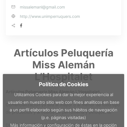
missalemanl@gmail.com
http://www.unimperruquers.com
Artículos Peluquería
Miss Alemán
L’Hospitalet
Política de Cookies
Artículos Peluquería Miss Alemán L’Hospitalet.
Utilizamos Cookies para dar la mejor experiencia al
usuario en nuestro sitio web con fines analíticos en base
Comercialización ya sea al mayor o al menor de todo tipo
a un perfil elaborado según sus hábitos de navegación
de productos y artículos de perfumería y peluquería.
(p.e. páginas visitadas)
Más información y configuración de éstas en la opción
Distribuidor oficial de UNIM perruquers.