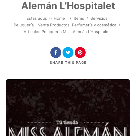
Alemán L’Hospitalet
Estás aquí: »
» Home
/
Items
/
Servicios
Peluquería - Venta Productos
Perfumería y cosmética
/
Artículos Peluquería Miss Alemán L’Hospitalet
SHARE
THIS PAGE