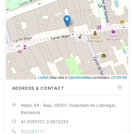
Leaflet
| Map data ©
OpenStreetMap
contributors,
CC-BY-SA
ADDRESS & CONTACT
Major, 64 - Bajo, 08901, Hospitalet de Llobregat,
Barcelona
41.3595107, 2.0973233
933383177