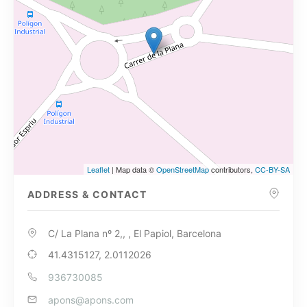
Leaflet
| Map data ©
OpenStreetMap
contributors,
CC-BY-SA
ADDRESS & CONTACT
C/ La Plana nº 2,, , El Papiol, Barcelona
41.4315127, 2.0112026
936730085
apons@apons.com