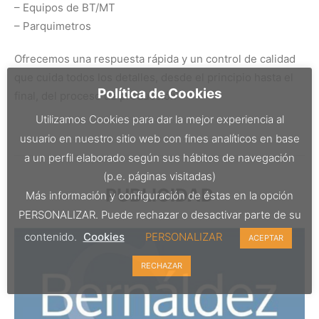
– Equipos de BT/MT
– Parquimetros
Ofrecemos una respuesta rápida y un control de calidad
que cuida todos los detalles, desde el principio hasta el
Política de Cookies
final, del proceso de producción
Utilizamos Cookies para dar la mejor experiencia al
usuario en nuestro sitio web con fines analíticos en base
a un perfil elaborado según sus hábitos de navegación
(p.e. páginas visitadas)
PUBLICIDAD
Más información y configuración de éstas en la opción
PERSONALIZAR. Puede rechazar o desactivar parte de su
contenido.
Cookies
PERSONALIZAR
ACEPTAR
RECHAZAR