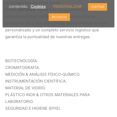
en el mercado nacional actual.
contenido.
Cookies
PERSONALIZAR
ACEPTAR
Desde
ANORSA
, agradecemos la confianza depositada
en nuestra firma, nuestro compromiso es ofrecer
RECHAZAR
productos de la más alta calidad, asesoramiento técnico
personalizado y un completo servicio logístico que
garantiza la puntualidad de nuestras entregas.
BIOTECNOLOGÍA.
CROMATOGRAFÍA.
MEDICIÓN & ANÁLISIS FÍSICO-QUÍMICO.
INSTRUMENTACIÓN CIENTÍFICA.
MATERIAL DE VIDRIO.
PLÁSTICO INOX & OTROS MATERIALES PARA
LABORATORIO.
SEGURIDAD E HIGIENE (EPIS).