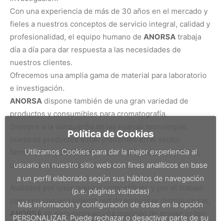
Con una experiencia de más de 30 años en el mercado y
fieles a nuestros conceptos de servicio integral, calidad y
profesionalidad, el equipo humano de
ANORSA
trabaja
día a día para dar respuesta a las necesidades de
nuestros clientes.
Ofrecemos una amplia gama de material para laboratorio
e investigación.
ANORSA
dispone también de una gran variedad de
productos y consumibles para cromatografía.
Siempre a la vanguardia de las nuevas tecnologías,
Política de Cookies
nuestros productos están presentes en el sector
Utilizamos Cookies para dar la mejor experiencia al
farmacéutico, alimentario, veterinario, clínico, químico,
usuario en nuestro sitio web con fines analíticos en base
universitario e industrial.
a un perfil elaborado según sus hábitos de navegación
Avalados por unos precios competitivos y por el trabajo
(p.e. páginas visitadas)
conjunto con una selecta red de empresas distribuidoras,
Más información y configuración de éstas en la opción
ANORSA
se encuentra en una posición de primer orden
PERSONALIZAR. Puede rechazar o desactivar parte de su