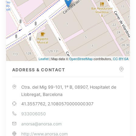
Leaflet
| Map data ©
OpenStreetMap
contributors,
CC-BY-SA
ADDRESS & CONTACT
Ctra. del Mig 99-101, 1º B, 08907, Hospitalet de
Llobregat, Barcelona
41.3557762, 2.1080570000000307
933006050
anorsa@anorsa.com
http://www.anorsa.com