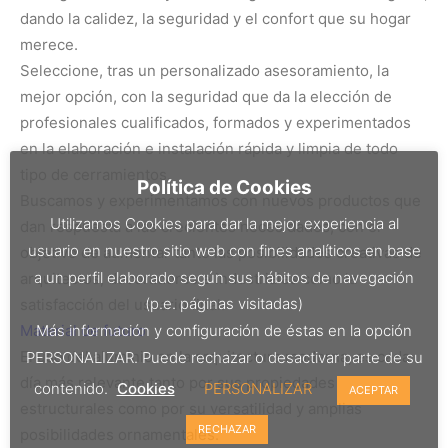
dando la calidez, la seguridad y el confort que su hogar
merece.
Seleccione, tras un personalizado asesoramiento, la
mejor opción, con la seguridad que da la elección de
profesionales cualificados, formados y experimentados
en la elaboración e instalación rápida y limpia de todo
tipo de cerramientos.
Política de Cookies
Buscamos y experimentamos con nuevos productos que
Utilizamos Cookies para dar la mejor experiencia al
dan respuesta a las crecientes necesidades, con el
usuario en nuestro sitio web con fines analíticos en base
objetivo de aumentar tanto las posibilidades creativas de
a un perfil elaborado según sus hábitos de navegación
arquitectos, decoradores e industriales como la
(p.e. páginas visitadas)
satisfacción del usuario final.
Más información y configuración de éstas en la opción
Material de futuro
El uso del aluminio en la arquitectura moderna, es cada
PERSONALIZAR. Puede rechazar o desactivar parte de su
día más relevante tanto por sus propiedades
contenido.
Cookies
PERSONALIZAR
ACEPTAR
estructurales como por su versatilidad y amplias
RECHAZAR
posibilidades ornamentales.