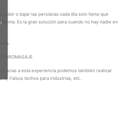
 subir o bajar las persianas cada dia solo tiene que
roblema. Es la gran solución para cuando no hay nadie en
do
baño.
E HIDROMASAJE
. Gracias a esta experiencia podemos también realizar
ia, Falsos techos para industrias, etc.