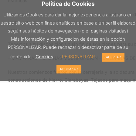
estéticas.
Política de Cookies
Motorización y domótica de persianas: Si quiere olvidarse de
Utilizamos Cookies para dar la mejor experiencia al usuario en
pedírnoslo, con la domótica para persianas se acabara el p
uestro sitio web con fines analíticos en base a un perfil elabora
casa.
según sus hábitos de navegación (p.e. páginas visitadas)
Más información y configuración de éstas en la opción
Tenemos a su disposición un sin fin de soluciones para su 
PERSONALIZAR. Puede rechazar o desactivar parte de su
contenido.
Cookies
PERSONALIZAR
ACEPTAR
– MAMPARAS – CABINAS MULTIFUNCION – COLUMNAS D
RECHAZAR
Nuestros comienzos fueron con la cerrajería y la soldadura
construcciones de hierro. Claraboyas, Tejados para maquinar