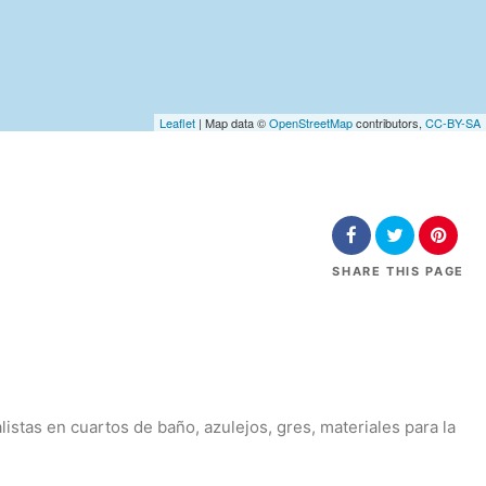
Leaflet
| Map data ©
OpenStreetMap
contributors,
CC-BY-SA
SHARE
THIS PAGE
stas en cuartos de baño, azulejos, gres, materiales para la