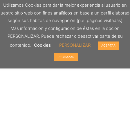
Utilizamos Cookies para dar la mejor experiencia al usuario en
uestro sitio web con fines analíticos en base a un perfil elabora
según sus hábitos de navegación (p.e. páginas visitadas)
Más información y configuración de éstas en la opción
PERSONALIZAR. Puede rechazar o desactivar parte de su
contenido.
Cookies
PERSONALIZAR
ACEPTAR
RECHAZAR