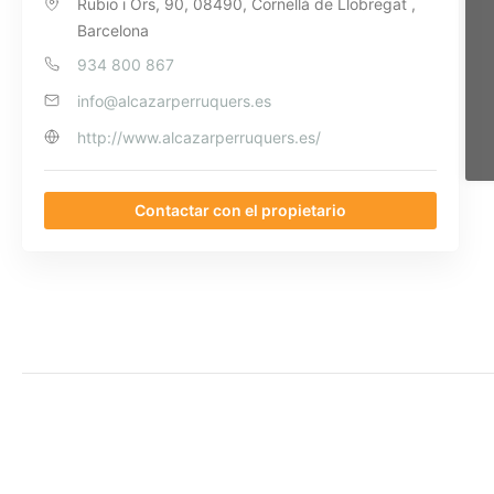
Rubio i Ors, 90, 08490, Cornellà de Llobregat ,
Barcelona
934 800 867
info@alcazarperruquers.es
http://www.alcazarperruquers.es/
Contactar con el propietario