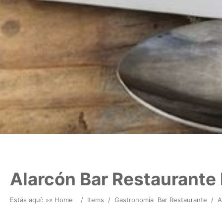
Alarcón Bar Restaurante 
Estás aquí: »
» Home
/
Items
/
Gastronomía
Bar Restaurante
/
A