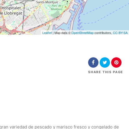
Leaflet
| Map data ©
OpenStreetMap
contributors,
CC-BY-SA
SHARE
THIS PAGE
 gran variedad de pescado y marisco fresco y congelado de