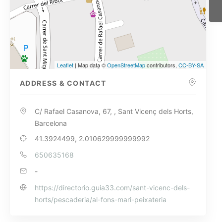
Leaflet
| Map data ©
OpenStreetMap
contributors,
CC-BY-SA
ADDRESS & CONTACT
C/ Rafael Casanova, 67, , Sant Vicenç dels Horts,
Barcelona
41.3924499, 2.010629999999992
650635168
-
https://directorio.guia33.com/sant-vicenc-dels-
horts/pescaderia/al-fons-mari-peixateria