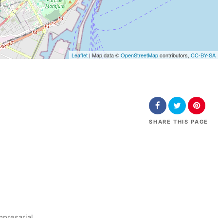
Leaflet
| Map data ©
OpenStreetMap
contributors,
CC-BY-SA
SHARE
THIS PAGE
presarial