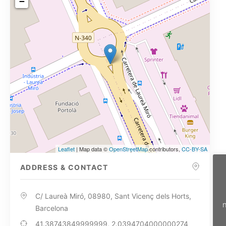
−
Leaflet
| Map data ©
OpenStreetMap
contributors,
CC-BY-SA
ADDRESS & CONTACT
C/ Laureà Miró, 08980, Sant Vicenç dels Horts,
n
Barcelona
41.38743849999999, 2.0394704000000274