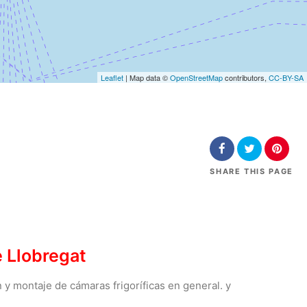
Leaflet
| Map data ©
OpenStreetMap
contributors,
CC-BY-SA
SHARE
THIS PAGE
e Llobregat
 y montaje de cámaras frigoríficas en general. y