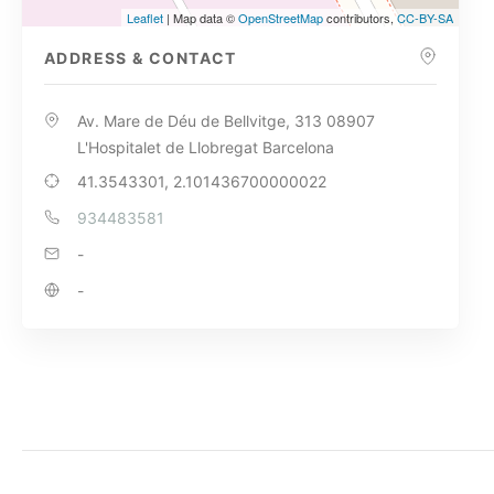
Leaflet
| Map data ©
OpenStreetMap
contributors,
CC-BY-SA
ADDRESS & CONTACT
Av. Mare de Déu de Bellvitge, 313 08907
L'Hospitalet de Llobregat Barcelona
41.3543301, 2.101436700000022
934483581
-
-