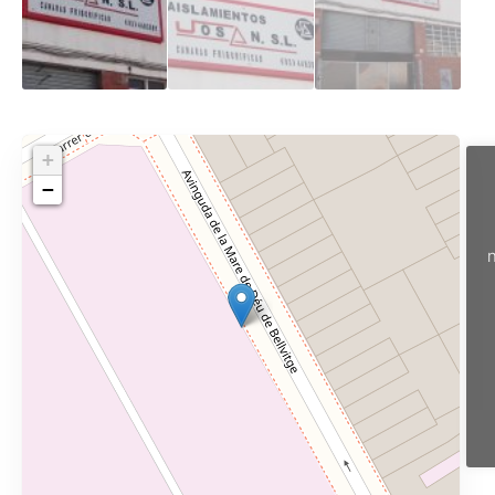
+
−
n