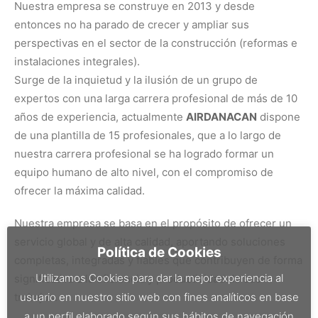
Nuestra empresa se construye en 2013 y desde
entonces no ha parado de crecer y ampliar sus
perspectivas en el sector de la construcción (reformas e
instalaciones integrales).
Surge de la inquietud y la ilusión de un grupo de
expertos con una larga carrera profesional de más de 10
años de experiencia, actualmente
AIRDANACAN
dispone
de una plantilla de 15 profesionales, que a lo largo de
nuestra carrera profesional se ha logrado formar un
equipo humano de alto nivel, con el compromiso de
ofrecer la máxima calidad.
Nuestra empresa se basa en el propósito de ofrecer un
servicio global y de alta calidad, aportando soluciones
Política de Cookies
completas, integradas y fiables que contribuyen de forma
Utilizamos Cookies para dar la mejor experiencia al
significativa a la eficiencia y productividad de sus
usuario en nuestro sitio web con fines analíticos en base
trabajos.
a un perfil elaborado según sus hábitos de navegación