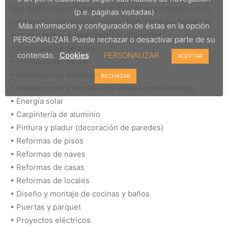
Nos dedicamos a todos los trabajos relacionados con la
(p.e. páginas visitadas)
reforma e instalaciones de todo tipo, entre los servicios
Más información y configuración de éstas en la opción
que ofrecemos destacamos los siguientes:
PERSONALIZAR. Puede rechazar o desactivar parte de su
• Instalaciones de agua
contenido.
Cookies
PERSONALIZAR
ACEPTAR
• Instalaciones de gas
• Instalaciones eléctricas
RECHAZAR
• Instalaciones y montajes de aires acondicionados
• Energía solar
• Carpintería de aluminio
• Pintura y pladur (decoración de paredes)
• Reformas de pisos
• Reformas de naves
• Reformas de casas
• Reformas de locales
• Diseño y montaje de cocinas y baños
• Puertas y parquet
• Proyectos eléctricos