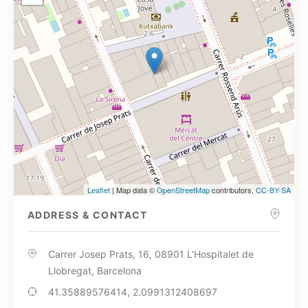
Leaflet
| Map data ©
OpenStreetMap
contributors,
CC-BY-SA
ADDRESS & CONTACT
Carrer Josep Prats, 16, 08901 L'Hospitalet de
Llobregat, Barcelona
41.35889576414, 2.0991312408697