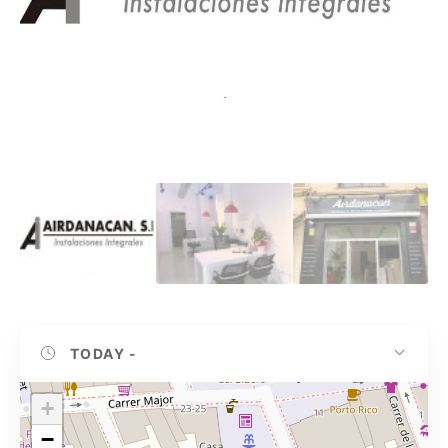
TODAY
-
+
−