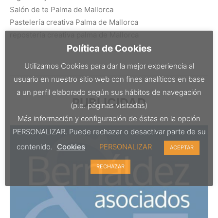
Salón de te Palma de Mallorca
Pastelería creativa Palma de Mallorca
repostería creativa palma de Mallorca
Política de Cookies
Utilizamos Cookies para dar la mejor experiencia al
usuario en nuestro sitio web con fines analíticos en base
a un perfil elaborado según sus hábitos de navegación
PUBLICIDAD
(p.e. páginas visitadas)
Más información y configuración de éstas en la opción
PERSONALIZAR. Puede rechazar o desactivar parte de su
contenido.
Cookies
PERSONALIZAR
ACEPTAR
RECHAZAR