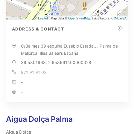
Leaflet
| Map data ©
OpenStreetMap
contributors,
CC-BY-SA
ADDRESS & CONTACT
C/Balmes 39 esquina Eusebio Estada,, , Palma de
Mallorca, Illes Balears España
39.5801968, 2.658661400000028
971 91 91 02
-
-
Aigua Dolça Palma
Aigua Dolça