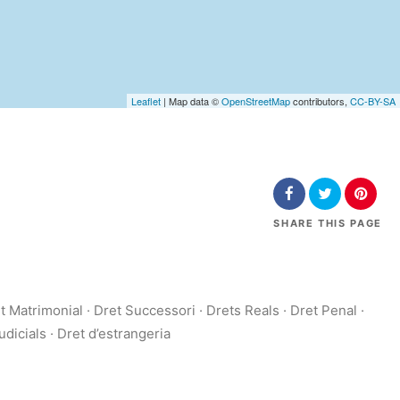
Leaflet
| Map data ©
OpenStreetMap
contributors,
CC-BY-SA
SHARE
THIS PAGE
atrimonial · Dret Successori · Drets Reals · Dret Penal ·
dicials · Dret d’estrangeria