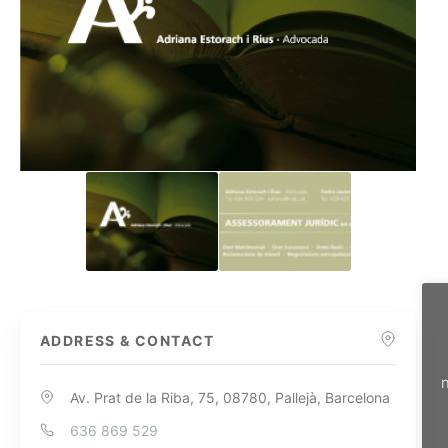
ADDRESS & CONTACT
n
Av. Prat de la Riba, 75, 08780, Pallejà, Barcelona
636 869 529