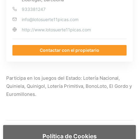
933381247
info@lotosuerte11picas.com
http://www.lotosuerte11picas.com
Contactar con el propietario
Participa en los juegos del Estado: Lotería Nacional,
Quiniela, Quinigol, Lotería Primitiva, BonoLoto, El Gordo y
Euromillones.
PUBLICIDAD
Política de Cookies