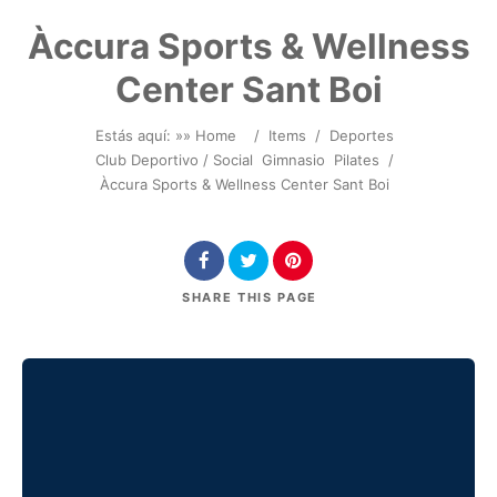
Àccura Sports & Wellness
Center Sant Boi
Estás aquí: »
» Home
/
Items
/
Deportes
Club Deportivo / Social
Gimnasio
Pilates
/
Àccura Sports & Wellness Center Sant Boi
SHARE
THIS PAGE