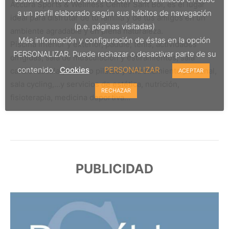
Àccura Sports & Wellness Center Sant Boi, es el lugar
a un perfil elaborado según sus hábitos de navegación
ideal para disfrutar de tu familia y de tus amigos en un
(p.e. páginas visitadas)
am
biente agradable y en plena naturaleza.
Más información y configuración de éstas en la opción
Piscina interior y exterior, paddle, tenis, actividades
PERSONALIZAR. Puede rechazar o desactivar parte de su
dirigidas, sala de musculación y estiramientos, sala
contenido.
Cookies
PERSONALIZAR
cardiovascular, estudio pilates y entrenamiento personal,
ACEPTAR
sala cycling,…y servicios de estética, nutrición,
RECHAZAR
fisioterapia, medicina deportiva…
PUBLICIDAD