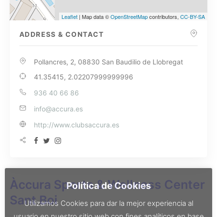
Leaflet
| Map data ©
OpenStreetMap
contributors,
CC-BY-SA
ADDRESS & CONTACT
Pollancres, 2, 08830 San Baudilio de Llobregat
41.35415, 2.02207999999996
936 40 66 86
info@accura.es
http://www.clubsaccura.es
Àccura Sports & Wellness Center
Política de Cookies
Sant Boi
Utilizamos Cookies para dar la mejor experiencia al
usuario en nuestro sitio web con fines analíticos en base