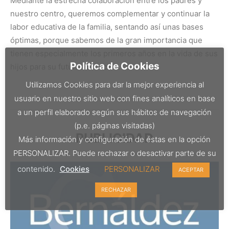
Mediante la estrecha colaboración entre los padres y
nuestro centro, queremos complementar y continuar la
labor educativa de la familia, sentando así unas bases
óptimas, porque sabemos de la gran importancia que
tienen especialmente los primeros años en la vida de sus
Política de Cookies
hijos para su futura formación.
Utilizamos Cookies para dar la mejor experiencia al
usuario en nuestro sitio web con fines analíticos en base
a un perfil elaborado según sus hábitos de navegación
(p.e. páginas visitadas)
PUBLICIDAD
Más información y configuración de éstas en la opción
PERSONALIZAR. Puede rechazar o desactivar parte de su
contenido.
Cookies
PERSONALIZAR
ACEPTAR
RECHAZAR