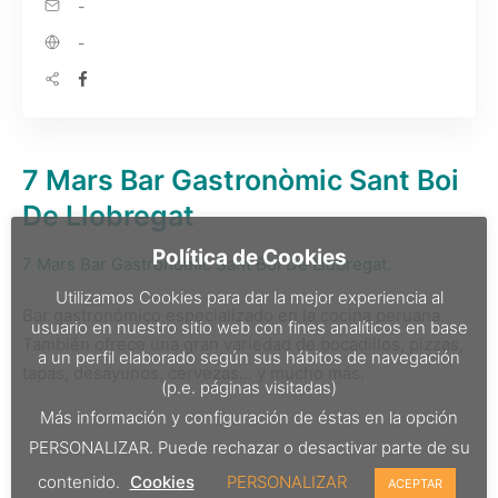
-
-
7 Mars Bar Gastronòmic Sant Boi
De Llobregat
Política de Cookies
7 Mars Bar Gastronòmic Sant Boi De Llobregat.
Utilizamos Cookies para dar la mejor experiencia al
Bar gastronómico especializado en la cocina peruana.
usuario en nuestro sitio web con fines analíticos en base
También ofrece una gran variedad de bocadillos, pizzas,
a un perfil elaborado según sus hábitos de navegación
tapas, desayunos, cervezas… y mucho más.
(p.e. páginas visitadas)
Más información y configuración de éstas en la opción
PERSONALIZAR. Puede rechazar o desactivar parte de su
contenido.
Cookies
PERSONALIZAR
ACEPTAR