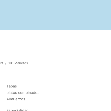
urt
/
101 Manetos
Tapas
platos combinados
Almuerzos
Especialidad: