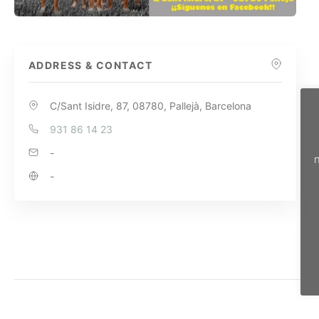
ADDRESS & CONTACT
C/Sant Isidre, 87, 08780, Pallejà, Barcelona
931 86 14 23
-
n
-