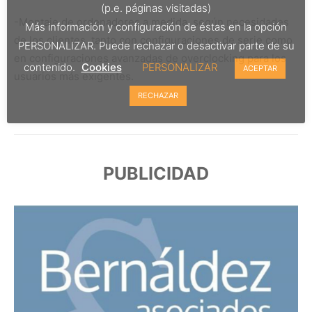
(p.e. páginas visitadas)
-Montaje de ordenadores a medida, según necesidades
Más información y configuración de éstas en la opción
de los clientes, tanto con configuraciones de serie como
PERSONALIZAR. Puede rechazar o desactivar parte de su
en configuraciones avanzadas de overclocking para los
contenido.
Cookies
PERSONALIZAR
ACEPTAR
usuarios más exigentes.
RECHAZAR
PUBLICIDAD