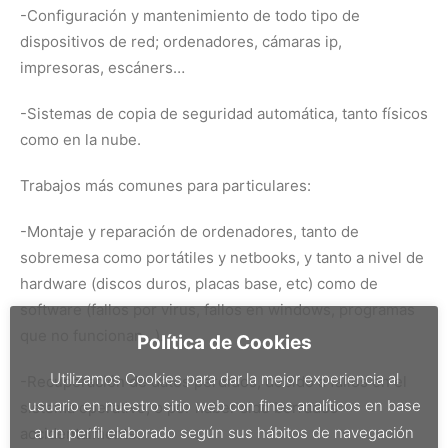
-Configuración y mantenimiento de todo tipo de
dispositivos de red; ordenadores, cámaras ip,
impresoras, escáners…
-Sistemas de copia de seguridad automática, tanto físicos
como en la nube.
Trabajos más comunes para particulares:
-Montaje y reparación de ordenadores, tanto de
sobremesa como portátiles y netbooks, y tanto a nivel de
hardware (discos duros, placas base, etc) como de
software (fallos por virus, fallos en windows, programas
que no funcionan…).
Política de Cookies
Utilizamos Cookies para dar la mejor experiencia al
-Recuperación de datos perdidos, debido a fallos en el
usuario en nuestro sitio web con fines analíticos en base
sistema operativo, o por haber sido borrados
a un perfil elaborado según sus hábitos de navegación
accidentalmente.